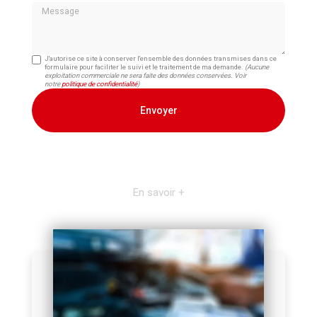
Message
J'autorise ce site à conserver l'ensemble des données transmises dans ce
formulaire pour faciliter le suivi et le traitement de ma demande.
(Aucune
exploitation commerciale ne sera faite des données conservées. Voir
notre
politique de confidentialité
)
En savoir +