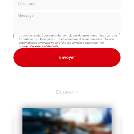
Téléphone
Message
J'autorise ce site à conserver l'ensemble des données transmises dans ce
formulaire pour faciliter le suivi et le traitement de ma demande.
(Aucune
exploitation commerciale ne sera faite des données conservées. Voir
notre
politique de confidentialité
)
En savoir +