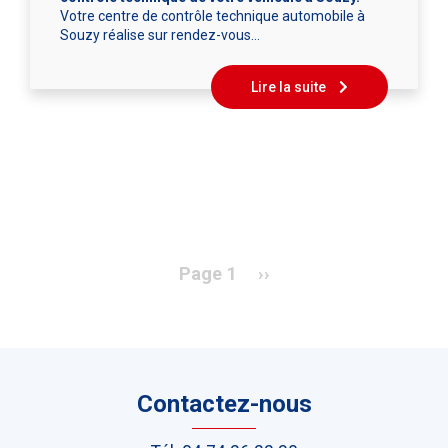
Votre centre de contrôle technique automobile à
Souzy réalise sur rendez-vous…
Lire la suite
Pagination
Page 1
Page
››
suivante
Contactez-nous