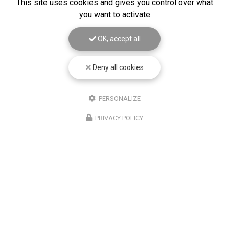
This site uses cookies and gives you control over what
you want to activate
Toute l'actualité
OK, accept all
Deny all cookies
PERSONALIZE
PRIVACY POLICY
Centre de contrôle technique à Souzy
135 rue des Sequoias
69610 SOUZY
04 74 26 22 38
Lundi 8h - 12h / 14h -18h
Mardi, mercredi, jeudi
7h30 - 12h / 13h45 - 18h30
Vendredi 7h30 - 12h 13h45 - 17h30
Samedi 7h30 - 12h - Ouvert 1 samedi / 2