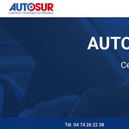
Navigation principale
Aller
au
contenu
principal
Ce
Tél. 04 74 26 22 38