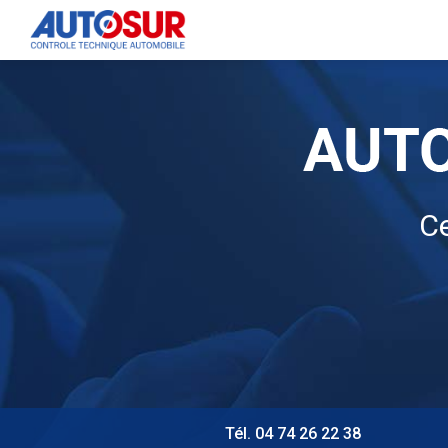
Navigation principale
Aller
au
contenu
principal
Ce
Tél. 04 74 26 22 38