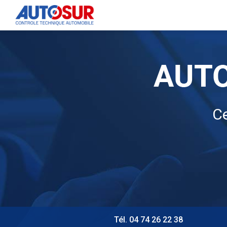
Navigation principale
Aller
au
contenu
principal
Ce
Tél. 04 74 26 22 38