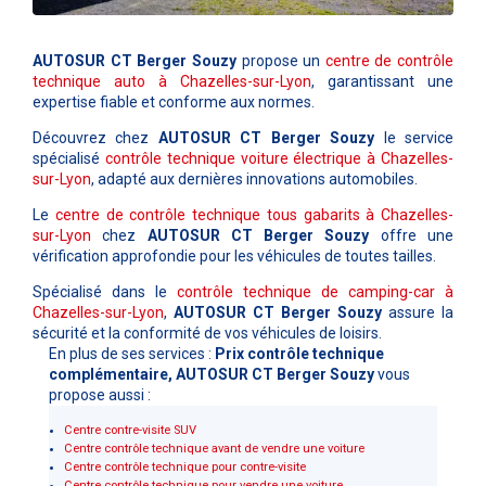
AUTOSUR CT Berger Souzy
propose un
centre de contrôle
technique auto à Chazelles-sur-Lyon
, garantissant une
expertise fiable et conforme aux normes.
Découvrez chez
AUTOSUR CT Berger Souzy
le service
spécialisé
contrôle technique voiture électrique à Chazelles-
sur-Lyon
, adapté aux dernières innovations automobiles.
Le
centre de contrôle technique tous gabarits à Chazelles-
sur-Lyon
chez
AUTOSUR CT Berger Souzy
offre une
vérification approfondie pour les véhicules de toutes tailles.
Spécialisé dans le
contrôle technique de camping-car à
Chazelles-sur-Lyon
,
AUTOSUR CT Berger Souzy
assure la
sécurité et la conformité de vos véhicules de loisirs.
En plus de ses services :
Prix contrôle technique
complémentaire, AUTOSUR CT Berger Souzy
vous
propose aussi :
Centre contre-visite SUV
Centre contrôle technique avant de vendre une voiture
Centre contrôle technique pour contre-visite
Centre contrôle technique pour vendre une voiture