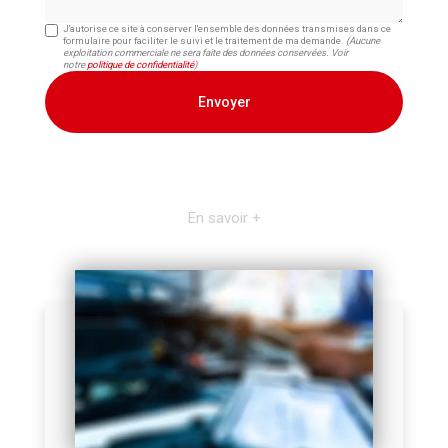
J'autorise ce site à conserver l'ensemble des données transmises dans ce
formulaire pour faciliter le suivi et le traitement de ma demande.
(Aucune
exploitation commerciale ne sera faite des données conservées. Voir
notre
politique de confidentialité
)
En savoir +