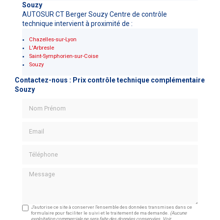
Souzy
AUTOSUR CT Berger Souzy Centre de contrôle
technique intervient à proximité de :
Chazelles-sur-Lyon
L'Arbresle
Saint-Symphorien-sur-Coise
Souzy
Contactez-nous : Prix contrôle technique complémentaire
Souzy
Nom Prénom
Email
Téléphone
Message
J'autorise ce site à conserver l'ensemble des données transmises dans ce
formulaire pour faciliter le suivi et le traitement de ma demande.
(Aucune
exploitation commerciale ne sera faite des données conservées. Voir