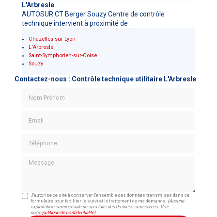
L'Arbresle
AUTOSUR CT Berger Souzy Centre de contrôle
technique intervient à proximité de :
Chazelles-sur-Lyon
L'Arbresle
Saint-Symphorien-sur-Coise
Souzy
Contactez-nous : Contrôle technique utilitaire L'Arbresle
Nom Prénom
Email
Téléphone
Message
J'autorise ce site à conserver l'ensemble des données transmises dans ce
formulaire pour faciliter le suivi et le traitement de ma demande.
(Aucune
exploitation commerciale ne sera faite des données conservées. Voir
notre
politique de confidentialité
)