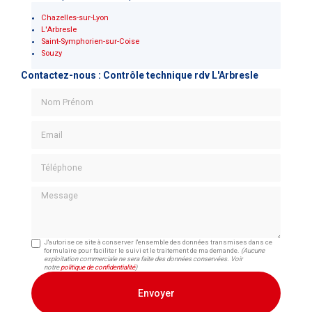
Chazelles-sur-Lyon
L'Arbresle
Saint-Symphorien-sur-Coise
Souzy
Contactez-nous : Contrôle technique rdv L'Arbresle
Nom Prénom
Email
Téléphone
Message
J'autorise ce site à conserver l'ensemble des données transmises dans ce
formulaire pour faciliter le suivi et le traitement de ma demande.
(Aucune
exploitation commerciale ne sera faite des données conservées. Voir
notre
politique de confidentialité
)