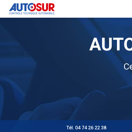
Navigation principale
Aller
au
contenu
principal
Ce
Tél. 04 74 26 22 38