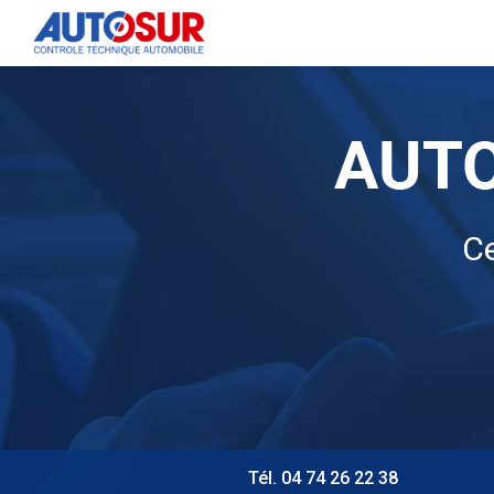
Navigation principale
Aller
au
contenu
principal
Ce
Tél. 04 74 26 22 38