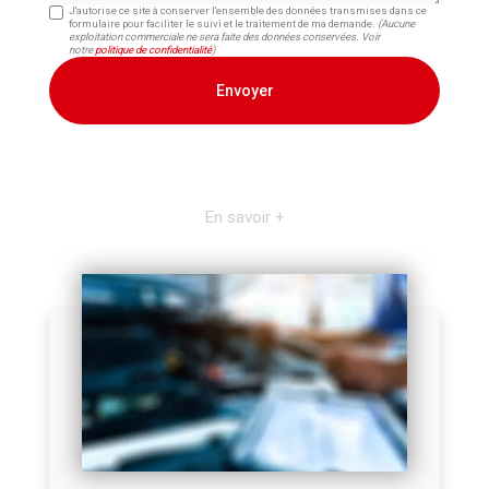
J'autorise ce site à conserver l'ensemble des données transmises dans ce
formulaire pour faciliter le suivi et le traitement de ma demande.
(Aucune
exploitation commerciale ne sera faite des données conservées. Voir
notre
politique de confidentialité
)
En savoir +