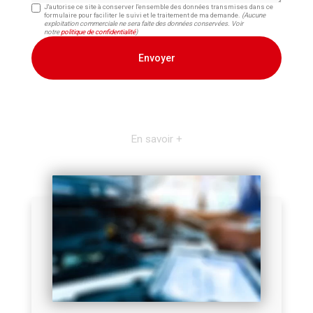
J'autorise ce site à conserver l'ensemble des données transmises dans ce
formulaire pour faciliter le suivi et le traitement de ma demande.
(Aucune
exploitation commerciale ne sera faite des données conservées. Voir
notre
politique de confidentialité
)
En savoir +