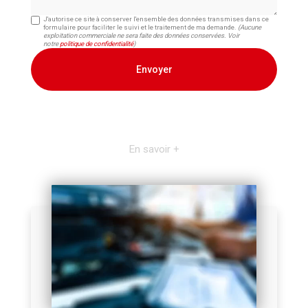
J'autorise ce site à conserver l'ensemble des données transmises dans ce
formulaire pour faciliter le suivi et le traitement de ma demande.
(Aucune
exploitation commerciale ne sera faite des données conservées. Voir
notre
politique de confidentialité
)
En savoir +