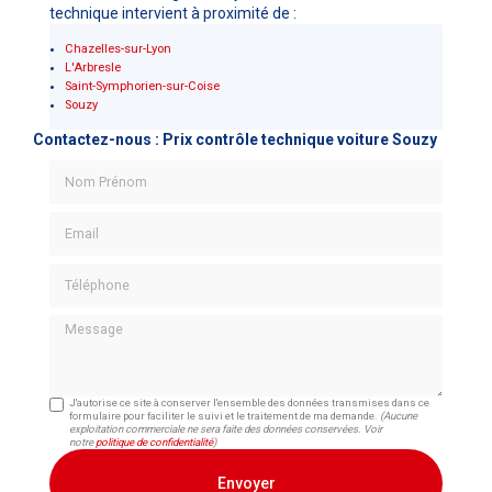
technique intervient à proximité de :
Chazelles-sur-Lyon
L'Arbresle
Saint-Symphorien-sur-Coise
Souzy
Contactez-nous : Prix contrôle technique voiture Souzy
Nom Prénom
Email
Téléphone
Message
J'autorise ce site à conserver l'ensemble des données transmises dans ce
formulaire pour faciliter le suivi et le traitement de ma demande.
(Aucune
exploitation commerciale ne sera faite des données conservées. Voir
notre
politique de confidentialité
)