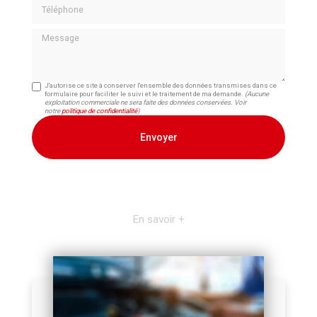
Téléphone
Message
J'autorise ce site à conserver l'ensemble des données transmises dans ce
formulaire pour faciliter le suivi et le traitement de ma demande.
(Aucune
exploitation commerciale ne sera faite des données conservées. Voir
notre
politique de confidentialité
)
En savoir +