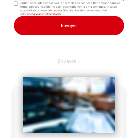
J'autorise ce site à conserver l'ensemble des données transmises dans ce
formulaire pour faciliter le suivi et le traitement de ma demande.
(Aucune
exploitation commerciale ne sera faite des données conservées. Voir
notre
politique de confidentialité
)
En savoir +