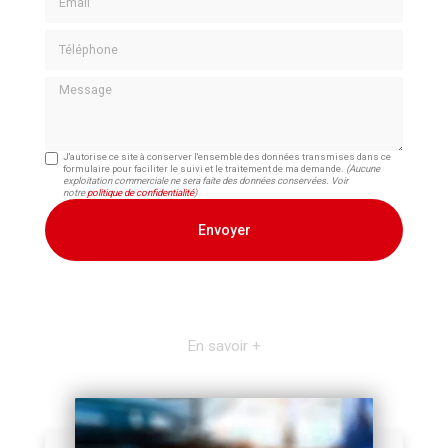
Téléphone
Message
J'autorise ce site à conserver l'ensemble des données transmises dans ce
formulaire pour faciliter le suivi et le traitement de ma demande.
(Aucune
exploitation commerciale ne sera faite des données conservées. Voir
notre
politique de confidentialité
)
En savoir +