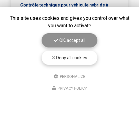
Contrôle technique pour véhicule hybride à
Saint-Symphorien-sur-Coise
: cette prestation
est proposée pour répondre aux exigences
This site uses cookies and gives you control over what
spécifiques liées aux véhicules hybrides.
…
you want to activate
Toute l'actualité
OK, accept all
Deny all cookies
PERSONALIZE
PRIVACY POLICY
Centre de contrôle technique à Souzy
135 rue des Sequoias
69610 SOUZY
04 74 26 22 38
Lundi 8h - 12h / 14h -18h